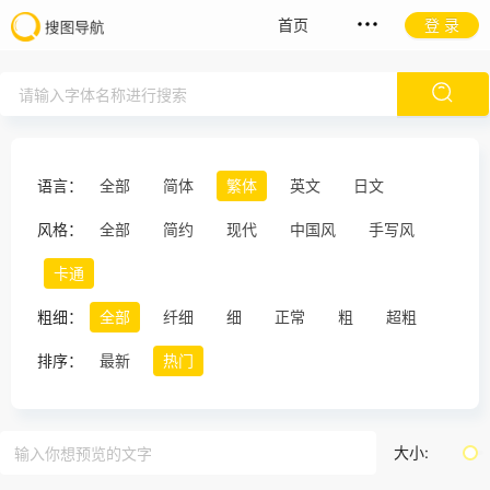
首页
登 录
语言：
全部
简体
繁体
英文
日文
风格：
全部
简约
现代
中国风
手写风
卡通
粗细：
全部
纤细
细
正常
粗
超粗
排序：
最新
热门
大小: