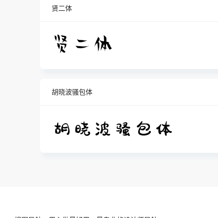
贤二体
胡晓波骚包体