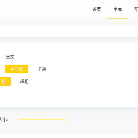
首页
字库
日文
手写风
卡通
粗
超粗
大小: