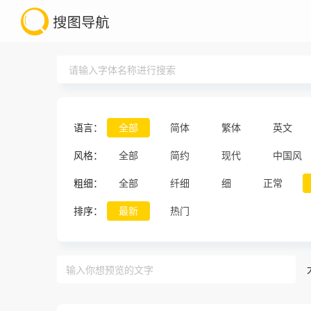
语言：
全部
简体
繁体
英文
风格：
全部
简约
现代
中国风
粗细：
全部
纤细
细
正常
排序：
最新
热门