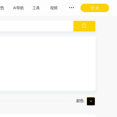
配色
AI导航
工具
视频
登 录
颜色: