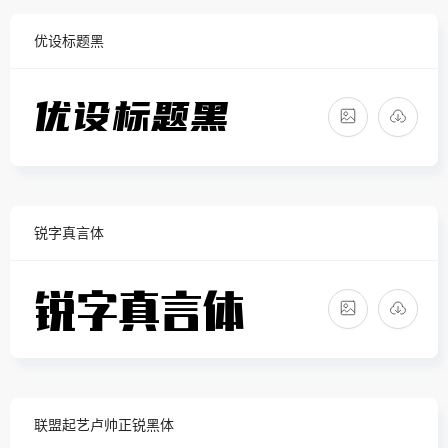
优设标题黑
锐字真言体
联盟起艺卢帅正锐黑体