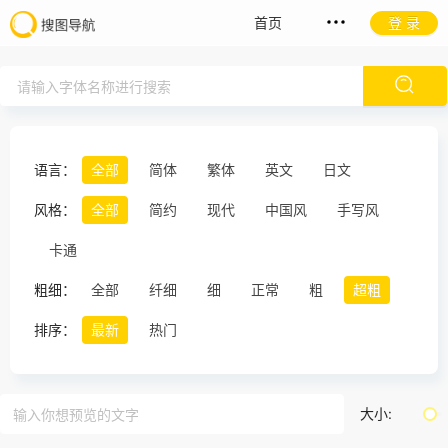
首页
登 录
语言：
全部
简体
繁体
英文
日文
风格：
全部
简约
现代
中国风
手写风
卡通
粗细：
全部
纤细
细
正常
粗
超粗
排序：
最新
热门
大小: