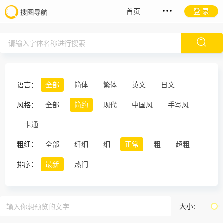
首页
登 录
语言：
全部
简体
繁体
英文
日文
风格：
全部
简约
现代
中国风
手写风
卡通
粗细：
全部
纤细
细
正常
粗
超粗
排序：
最新
热门
大小: