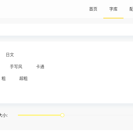
首页
字库
日文
手写风
卡通
粗
超粗
大小: