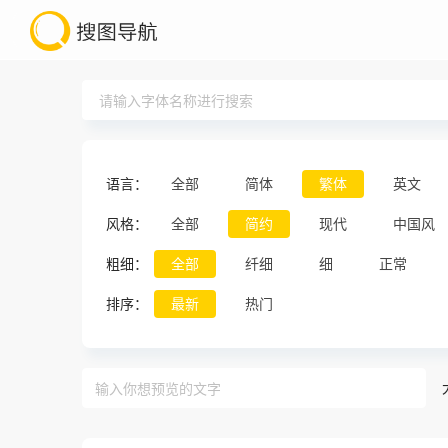
语言：
全部
简体
繁体
英文
风格：
全部
简约
现代
中国风
粗细：
全部
纤细
细
正常
排序：
最新
热门