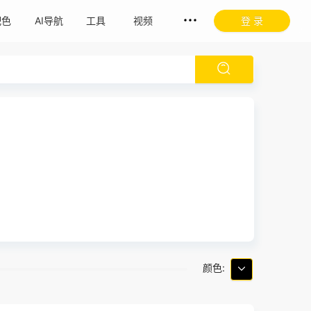
配色
AI导航
工具
视频
登 录
颜色: