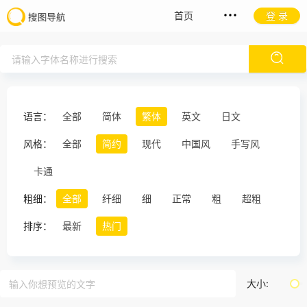
首页
登 录
语言：
全部
简体
繁体
英文
日文
风格：
全部
简约
现代
中国风
手写风
卡通
粗细：
全部
纤细
细
正常
粗
超粗
排序：
最新
热门
大小: