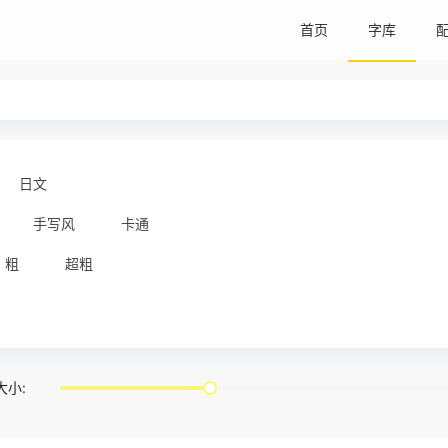
首页
字库
日文
手写风
卡通
粗
超粗
大小: