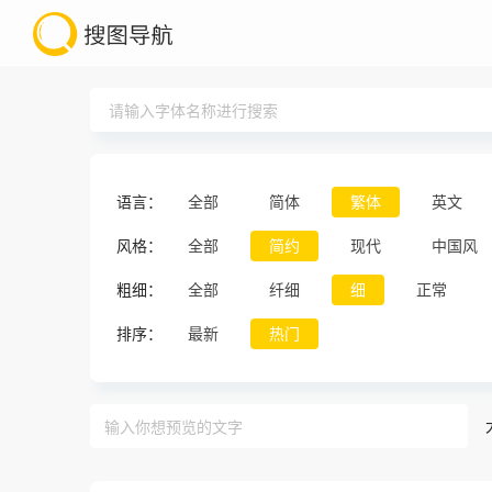
语言：
全部
简体
繁体
英文
风格：
全部
简约
现代
中国风
粗细：
全部
纤细
细
正常
排序：
最新
热门