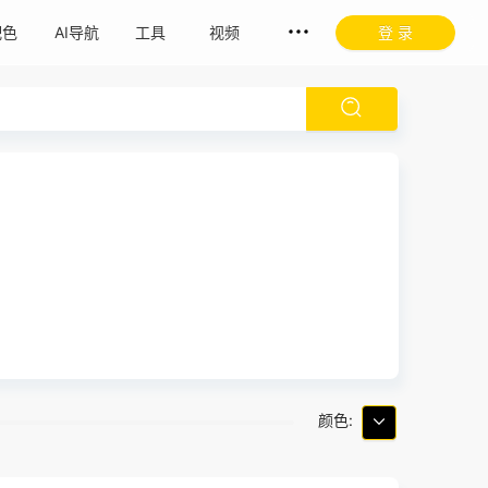
配色
AI导航
工具
视频
登 录
颜色: