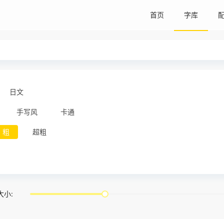
首页
字库
日文
手写风
卡通
粗
超粗
大小: