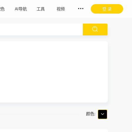
配色
AI导航
工具
视频
登 录
颜色: