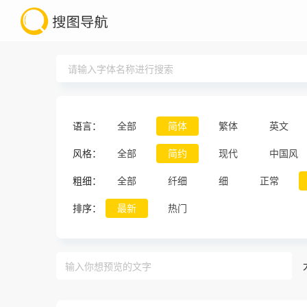
语言：
全部
简体
繁体
英文
风格：
全部
简约
现代
中国风
粗细：
全部
纤细
细
正常
排序：
最新
热门