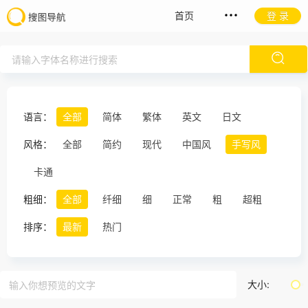
首页
登 录
语言：
全部
简体
繁体
英文
日文
风格：
全部
简约
现代
中国风
手写风
卡通
粗细：
全部
纤细
细
正常
粗
超粗
排序：
最新
热门
大小: