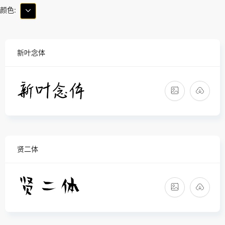
颜色:
新叶念体
贤二体