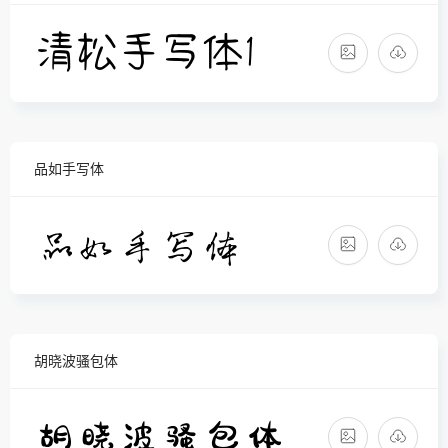
品如手写体
胡晓波骚包体