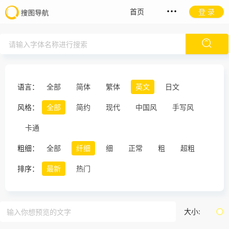
首页
登 录
语言：
全部
简体
繁体
英文
日文
风格：
全部
简约
现代
中国风
手写风
卡通
粗细：
全部
纤细
细
正常
粗
超粗
排序：
最新
热门
大小: