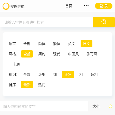
首页
登 录
语言：
全部
简体
繁体
英文
日文
风格：
全部
简约
现代
中国风
手写风
卡通
粗细：
全部
纤细
细
正常
粗
超粗
排序：
最新
热门
大小: