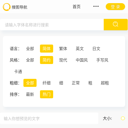
首页
登 录
语言：
全部
简体
繁体
英文
日文
风格：
全部
简约
现代
中国风
手写风
卡通
粗细：
全部
纤细
细
正常
粗
超粗
排序：
最新
热门
大小: