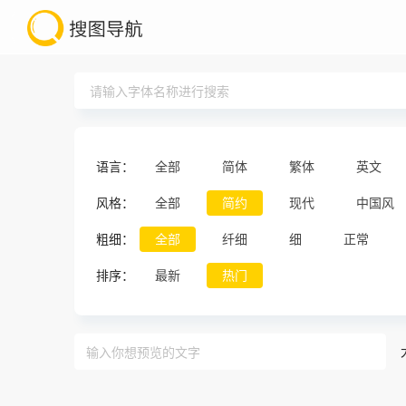
语言：
全部
简体
繁体
英文
风格：
全部
简约
现代
中国风
粗细：
全部
纤细
细
正常
排序：
最新
热门