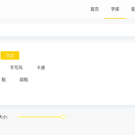
首页
字库
日文
手写风
卡通
粗
超粗
大小: