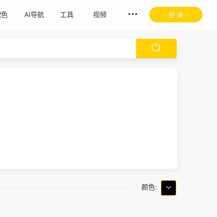
配色
AI导航
工具
视频
登 录
颜色: