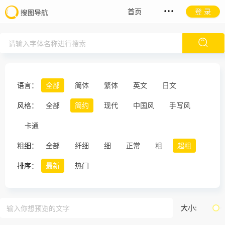
首页
登 录
语言：
全部
简体
繁体
英文
日文
风格：
全部
简约
现代
中国风
手写风
卡通
粗细：
全部
纤细
细
正常
粗
超粗
排序：
最新
热门
大小: