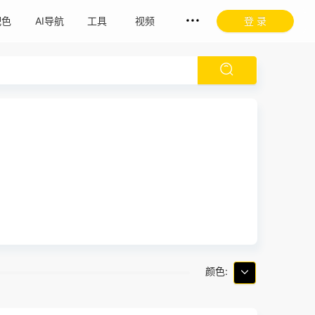
配色
AI导航
工具
视频
登 录
颜色: