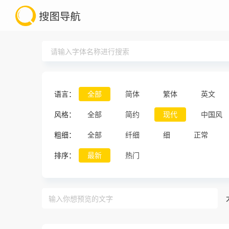
语言：
全部
简体
繁体
英文
风格：
全部
简约
现代
中国风
粗细：
全部
纤细
细
正常
排序：
最新
热门