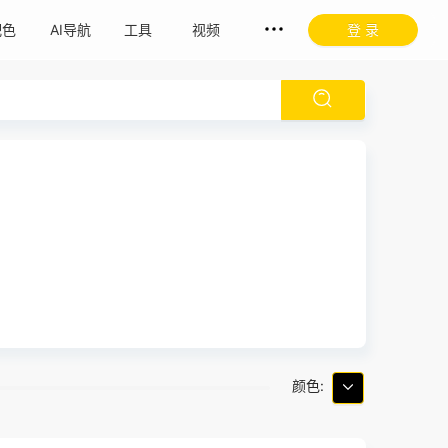
配色
AI导航
工具
视频
登 录
颜色: