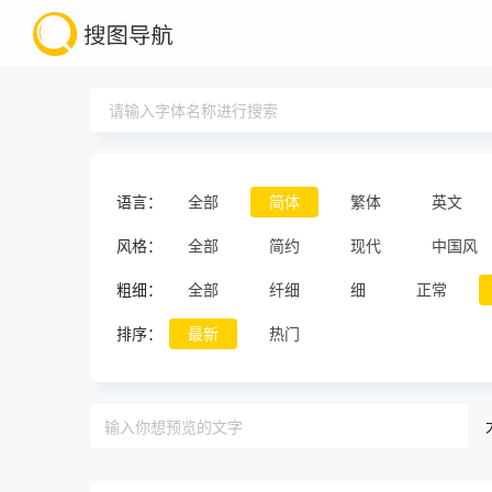
语言：
全部
简体
繁体
英文
风格：
全部
简约
现代
中国风
粗细：
全部
纤细
细
正常
排序：
最新
热门