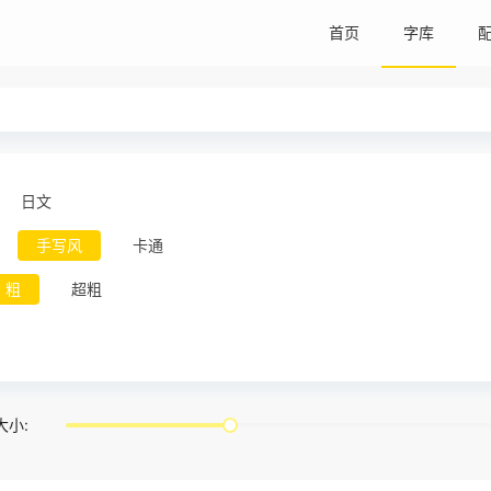
首页
字库
日文
手写风
卡通
粗
超粗
大小: