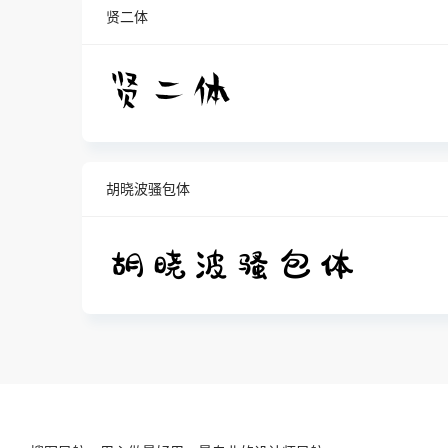
贤二体
胡晓波骚包体