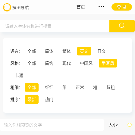
首页
登 录
语言：
全部
简体
繁体
英文
日文
风格：
全部
简约
现代
中国风
手写风
卡通
粗细：
全部
纤细
细
正常
粗
超粗
排序：
最新
热门
大小: