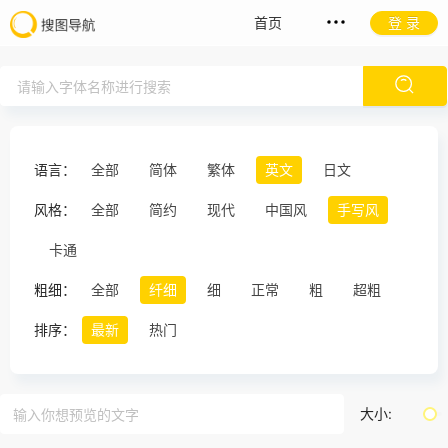
首页
登 录
语言：
全部
简体
繁体
英文
日文
风格：
全部
简约
现代
中国风
手写风
卡通
粗细：
全部
纤细
细
正常
粗
超粗
排序：
最新
热门
大小: