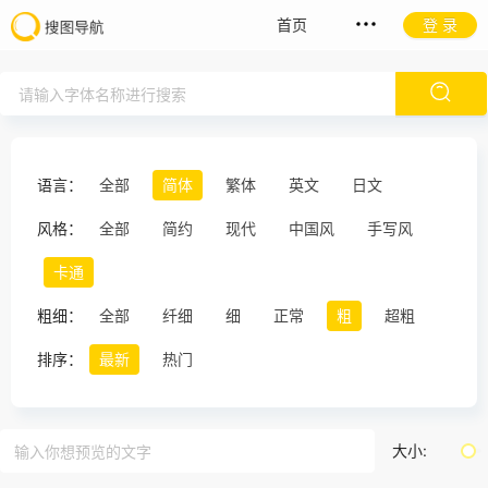
首页
登 录
语言：
全部
简体
繁体
英文
日文
风格：
全部
简约
现代
中国风
手写风
卡通
粗细：
全部
纤细
细
正常
粗
超粗
排序：
最新
热门
大小: