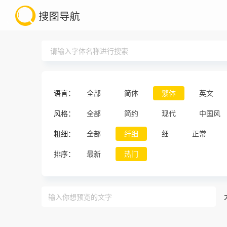
语言：
全部
简体
繁体
英文
风格：
全部
简约
现代
中国风
粗细：
全部
纤细
细
正常
排序：
最新
热门