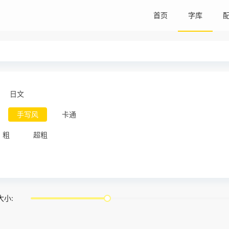
首页
字库
日文
手写风
卡通
粗
超粗
大小: