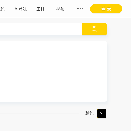
配色
AI导航
工具
视频
登 录
颜色: