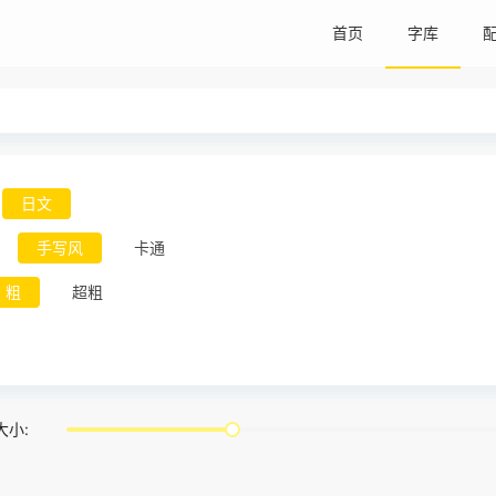
首页
字库
日文
手写风
卡通
粗
超粗
大小: