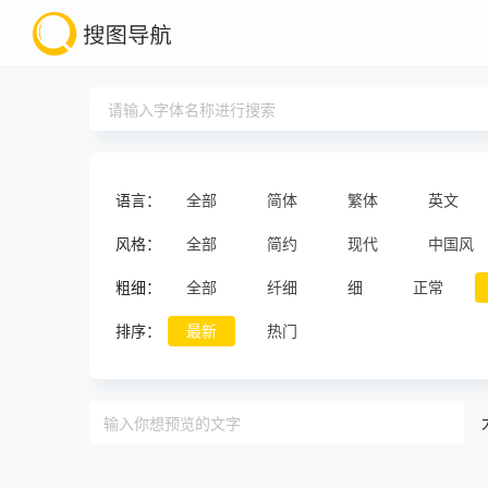
语言：
全部
简体
繁体
英文
风格：
全部
简约
现代
中国风
粗细：
全部
纤细
细
正常
排序：
最新
热门