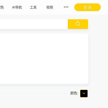
配色
AI导航
工具
视频
登 录
颜色: