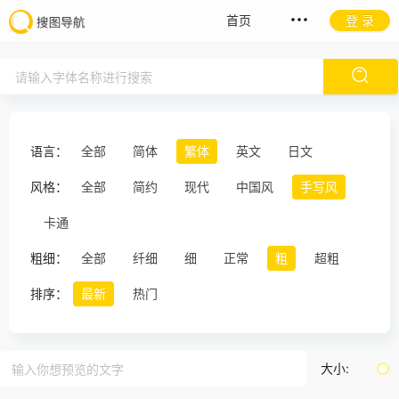
首页
登 录
语言：
全部
简体
繁体
英文
日文
风格：
全部
简约
现代
中国风
手写风
卡通
粗细：
全部
纤细
细
正常
粗
超粗
排序：
最新
热门
大小: