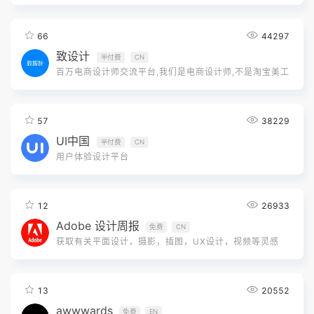
66
44297
致设计
半付费
CN
百万电商设计师交流平台,我们是电商设计师,不是淘宝美工
57
38229
UI中国
半付费
CN
用户体验设计平台
12
26933
Adobe 设计周报
免费
CN
获取有关平面设计，摄影，插图，UX设计，视频等灵感
13
20552
awwwards
免费
EN