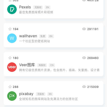
503
465728
Pexels
无版权
EN
最佳免费图库照片和视频
194
291191
wallhaven
免费
EN
一个社区型的壁纸网站
180
269460
Veer图库
有版权
CN
拥有亿级优质图片资源，包含图片、插画、矢量图、设计素
材
288
215009
pixabay
无版权
EN
全球知名的图库网站及充满活力的创意社区