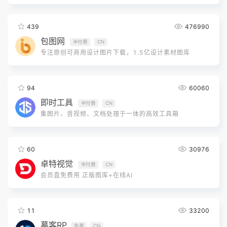
439
476990
包图网
半付费
CN
专注原创可商用设计图片下载，1.5亿设计素材图库
94
60060
即时工具
半付费
CN
集图片、音视频、文档处理于一体的高效工具箱
60
30976
卓特视觉
半付费
CN
会员直免费用 正版图库+在线AI
11
33200
摹客RP
免费
CN