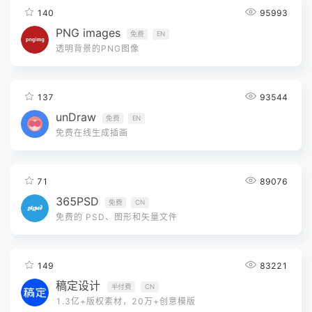
140
95993
PNG images
免费
EN
透明背景的PNG图像
137
93544
unDraw
免费
EN
免费在线生成插画
71
89076
365PSD
免费
CN
免费的 PSD、图形和矢量文件
149
83221
稿定设计
半付费
CN
1.3亿+版权素材，20万+创意模版