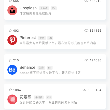
565
538210
Unsplash
无版权
EN
非常精美的免版权图片
403
354166
Pinterest
免费
EN
国外最大的图片灵感平台，瀑布流的形式展现图片内容
215
124036
Behance
免费
EN
Adobe旗下设计师交流平台，著名设计社区
1084
1056184
花瓣网
半付费
CN
设计师的灵感天堂！专业的灵感素材网站