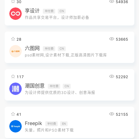
30
54936
享设计
半付费
CN
作品共享交易平台，设计师加薪必备
28
53665
六图网
半付费
CN
psd素材网,设计素材下载,正版高清图片下载库
117
52292
潮国创意
半付费
CN
为设计师提供优质的3D设计、创意海报
41
52155
Freepik
半付费
EN
矢量，照片和PSD素材下载