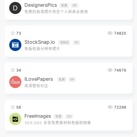
DesignersPics
免费
EN
免费的高清照片供您个人和商业使用
73
74820
StockSnap.io
无版权
EN
免版权高分辨率照片
34
74676
ILovePapers
免费
EN
高清壁纸社区
56
72298
FreeImages
免费
CN
300,000 多张免费素材和免版权图像