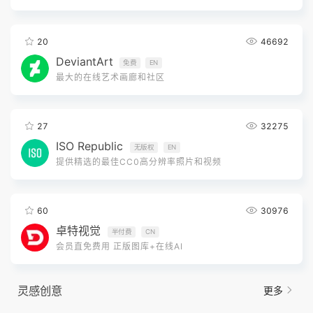
20
46692
DeviantArt
免费
EN
最大的在线艺术画廊和社区
27
32275
ISO Republic
无版权
EN
提供精选的最佳CC0高分辨率照片和视频
60
30976
卓特视觉
半付费
CN
会员直免费用 正版图库+在线AI
灵感创意
更多