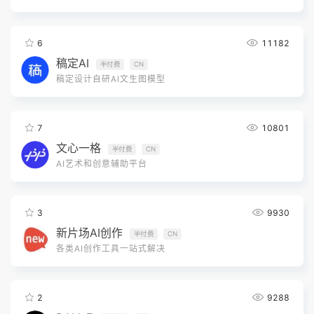
6
11182
稿定AI
半付费
CN
稿定设计自研AI文生图模型
7
10801
文心一格
半付费
CN
AI艺术和创意辅助平台
3
9930
新片场AI创作
半付费
CN
各类AI创作工具一站式解决
2
9288