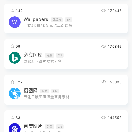
142
172445
Wallpapers
无版权
EN
拥有4K和8K超高清桌面墙纸
99
170846
必应图库
免费
CN
微软旗下图片搜索引擎
122
155935
摄图网
付费
CN
专注正版图库海量商用素材
63
144558
百度图片
免费
CN