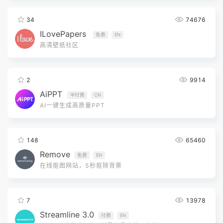
34
74676
ILovePapers
免费
EN
高清壁纸社区
2
9914
AiPPT
半付费
CN
AI一键生成高质量PPT
148
65460
Remove
免费
EN
在线抠图网站，5秒抠除背景
7
13978
Streamline 3.0
付费
EN