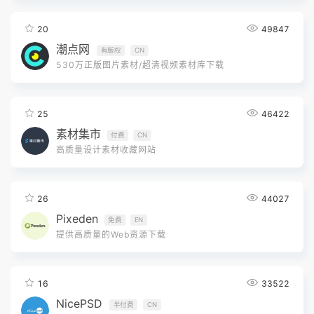
20
49847
潮点网
有版权
CN
530万正版图片素材/超清视频素材库下载
25
46422
素材集市
付费
CN
高质量设计素材收藏网站
26
44027
Pixeden
免费
EN
提供高质量的Web资源下载
16
33522
NicePSD
半付费
CN