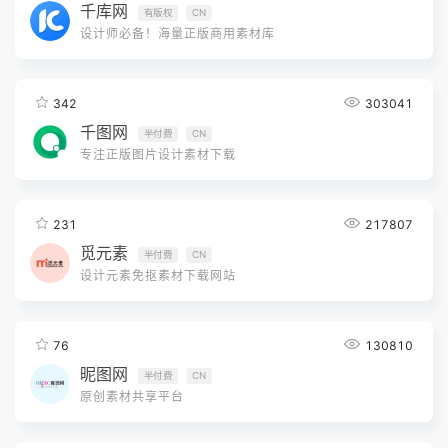
千库网
有版权
CN
设计师必备！海量正版商用素材库
342
303041
千图网
半付费
CN
专注正版图片设计素材下载
231
217807
觅元素
半付费
CN
设计元素免抠素材下载网站
76
130810
昵图网
半付费
CN
原创素材共享平台