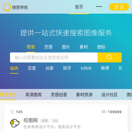
首页
登 录
提供一站式快速搜索图像服务
常用
灵感
图片
素材
图标
站内
百度
谷歌
知乎
bilibili
微博
豆瓣
精选推荐
高清图库
灵感创意
素材资源
设计社区
图
145
199989
旺图网
免费
CN
在线电商设计平台，智能设计平台