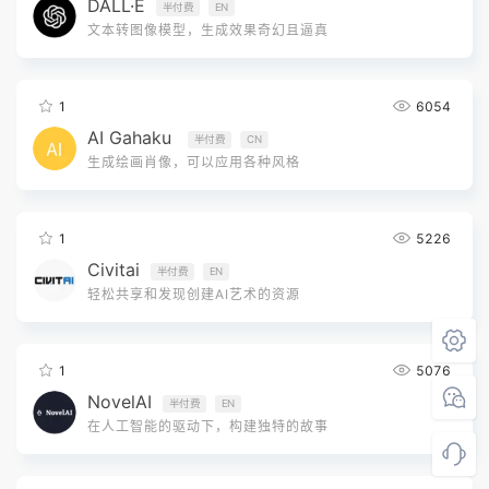
DALL·E
半付费
EN
文本转图像模型，生成效果奇幻且逼真
1
6054
AI Gahaku
半付费
CN
生成绘画肖像，可以应用各种风格
1
5226
Civitai
半付费
EN
轻松共享和发现创建AI艺术的资源
1
5076
NovelAI
半付费
EN
在人工智能的驱动下，构建独特的故事