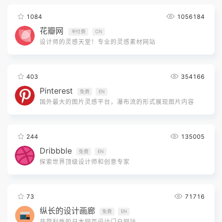
1084
1056184
花瓣网
半付费
CN
设计师的灵感天堂！专业的灵感素材网站
403
354166
Pinterest
免费
EN
国外最大的图片灵感平台，瀑布流的形式展现图片内容
244
135005
Dribbble
免费
EN
探索世界顶级设计师和创意专家
73
71716
纵长的设计画廊
免费
EN
非营利性的日本网页设计门户网站