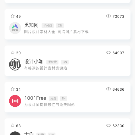
49
73073
觅知网
半付费
CN
图片设计素材大全-高清图片素材下载
29
64907
设计小咖
半付费
CN
有格调的设计素材资源站
34
64636
1001Free
免费
EN
为设计师提供最佳的免费图形
68
62330
大作
付费
CN