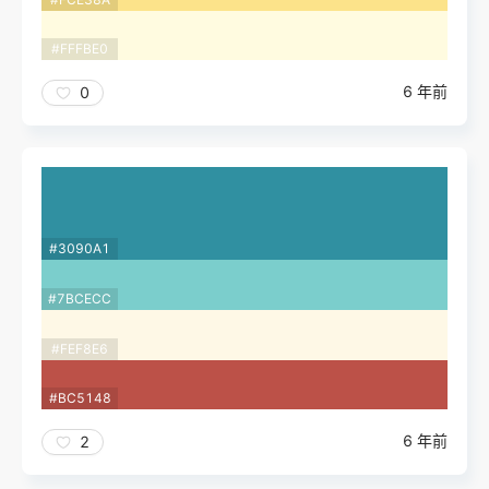
#FFFBE0
6 年前
0
#3090A1
#7BCECC
#FEF8E6
#BC5148
6 年前
2