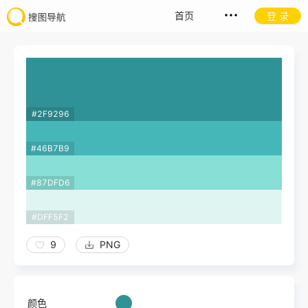
首页
登 录
#2F9296
#46B7B9
#87DFD6
#DFF5F2
9
PNG
颜色