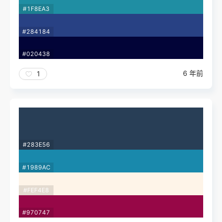
#1F8EA3
#284184
#020438
6 年前
1
#283E56
#1989AC
#FEF4E8
#970747