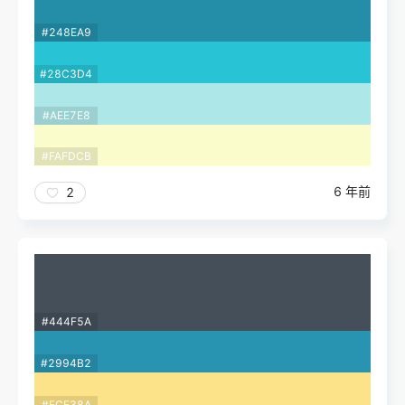
#248EA9
#28C3D4
#AEE7E8
#FAFDCB
6 年前
2
#444F5A
#2994B2
#FCE38A