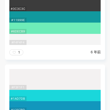
#3C3C3C
#11999E
#6DECB9
#F4F4F4
6 年前
1
#F3F1F1
#1AD7DB
#1297BD