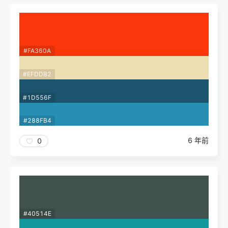
#FA360A
#EFDDB2
#1D556F
#288FB4
6 年前
0
#40514E