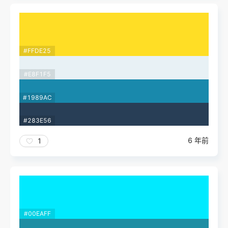
#FFDE25
#E8F1F5
#1989AC
#283E56
6 年前
1
#00EAFF