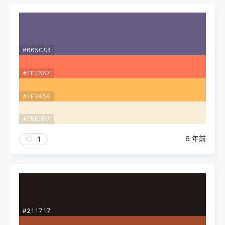
#665C84
#FF7657
#FFBA5A
#FBEED7
6 年前
1
#211717