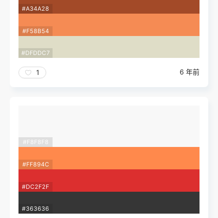
#A34A28
#F58B54
#DFDDC7
6 年前
1
#F8F8F8
#FF894C
#DC2F2F
#363636