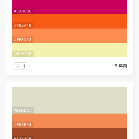
#CA005E
#F85A16
#FF8D52
#F4F1AE
6 年前
1
#DFDDC7
#F58B54
#A34A28