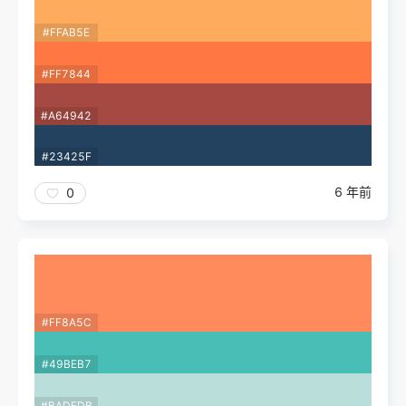
#FFAB5E
#FF7844
#A64942
#23425F
6 年前
0
#FF8A5C
#49BEB7
#BADFDB