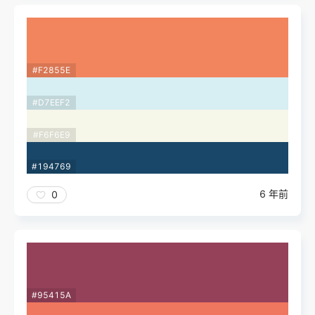
#F2855E
#D7EEF2
#F6F6E9
#194769
6 年前
0
#95415A