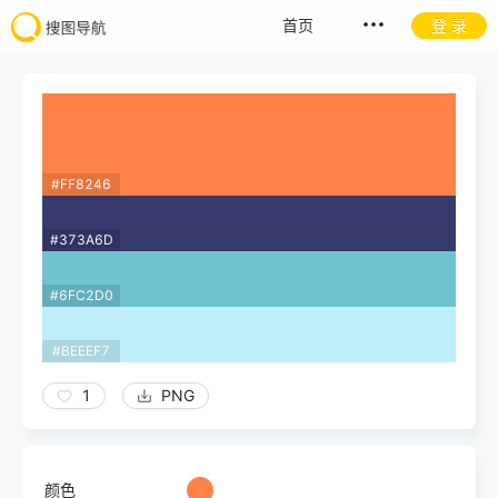
首页
登 录
#FF8246
#373A6D
#6FC2D0
#BEEEF7
1
PNG
颜色