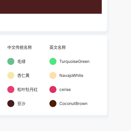
中文传统名称
英文名称
毛绿
TurquoiseGreen
杏仁黄
NavajoWhite
松叶牡丹红
cerise
豆沙
CoconutBrown