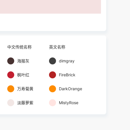
中文传统名称
英文名称
海报灰
dimgray
枫叶红
FireBrick
万寿菊黄
DarkOrange
淡藤萝紫
MistyRose