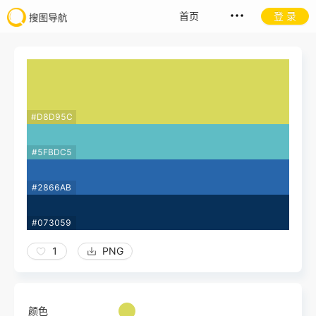
首页
登 录
#D8D95C
#5FBDC5
#2866AB
#073059
1
PNG
颜色