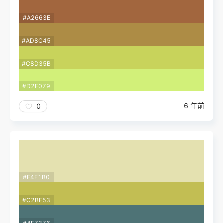
#A2663E
#AD8C45
#C8D35B
#D2F079
6 年前
0
#E4E1B0
#C2BE53
#4E7376