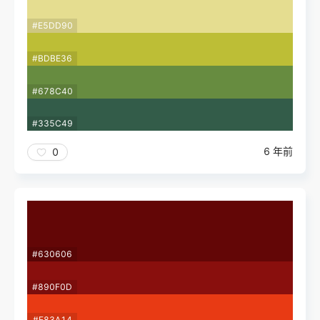
#E5DD90
#BDBE36
#678C40
#335C49
6 年前
0
#630606
#890F0D
#E83A14