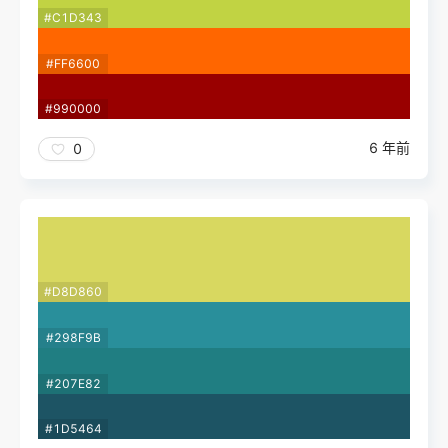
#C1D343
#FF6600
#990000
6 年前
0
#D8D860
#298F9B
#207E82
#1D5464