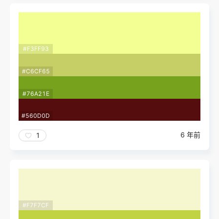
#F3FF93
#C6CF65
#76A21E
#560D0D
6 年前
1
#F7F7CF