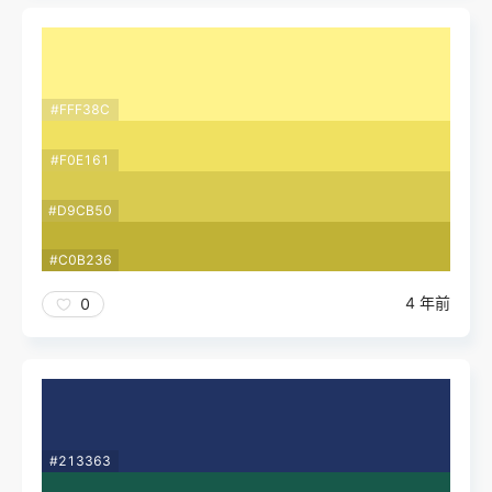
#FFF38C
#F0E161
#D9CB50
#C0B236
4 年前
0
#213363