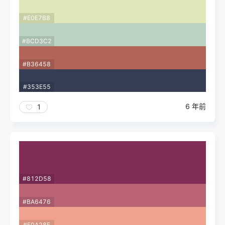
#E0E7B8
#BCD3C2
#B36458
#353E55
6 年前
1
#812D58
#BA6476
#F0A28E