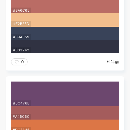
#BA6C65
#F2BE8D
#394359
#303242
6 年前
0
#6C476E
#A45C5C
#DC7646