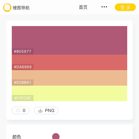
首页
登 录
#B05977
#DA6969
#EDBB91
#F2FC9F
0
PNG
颜色