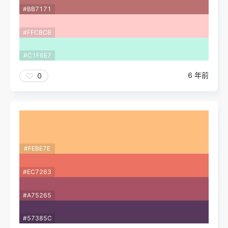
#BB7171
#FFCBCB
#C1F6E7
6 年前
0
#FEBE7E
#EC7263
#A75265
#57385C