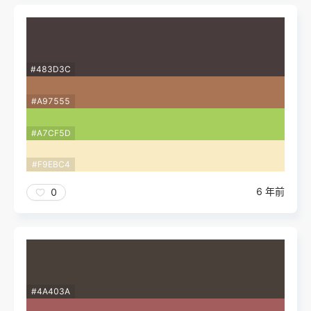
#483D3C
#A97555
#A7CF5D
#F9EBC4
6 年前
0
#4A403A