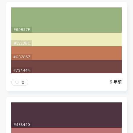
#99B27F
#EEEDBE
#C37857
#734444
6 年前
0
#4E3440