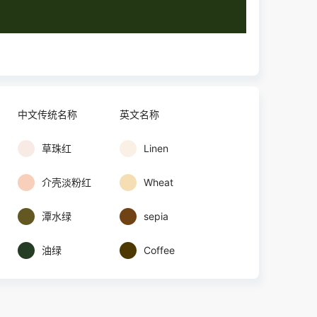
中文传统名称
英文名称
草珠红
Linen
介壳淡粉红
Wheat
潭水绿
sepia
油绿
Coffee