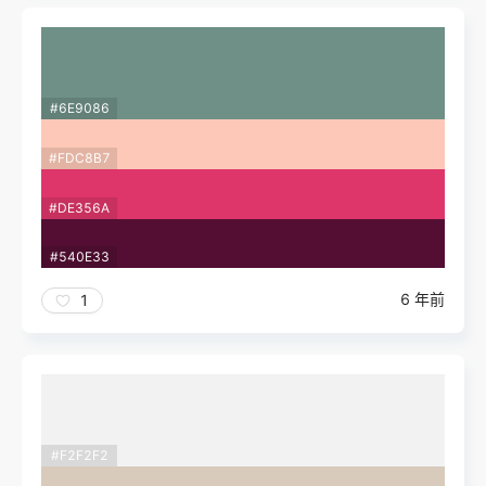
#6E9086
#FDC8B7
#DE356A
#540E33
6 年前
1
#F2F2F2