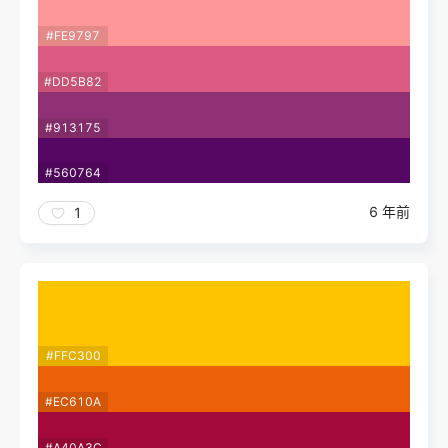
#FE9797
#DD5B82
#913175
#560764
6 年前
1
#FFC300
#EC610A
#A40A3C