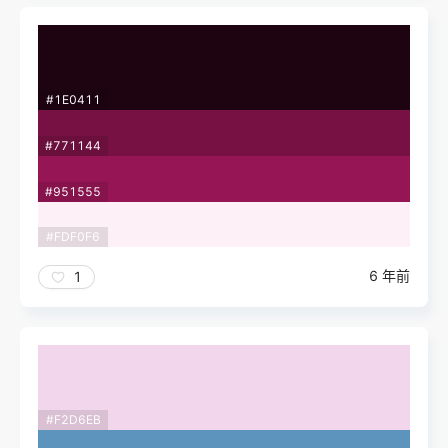
#1E0411
#771144
#951555
#FDF0F6
6 年前
1
#F2D6EB