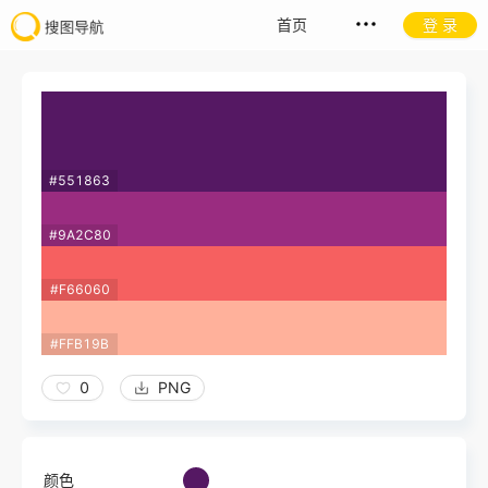
首页
登 录
#551863
#9A2C80
#F66060
#FFB19B
0
PNG
颜色