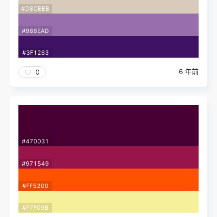
#D8CBBB
#986EAD
#3F1263
6 年前
0
#470031
#971549
#FF5200
#F7F09B