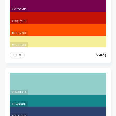
#77024D
#C31207
#FF5200
#F7F09B
6 年前
0
#94CECA
#14868C
#2F416D