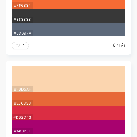
#F66B34
#383838
#5D697A
6 年前
1
#FBD5AF
#E76838
#DB2D43
#A8026F