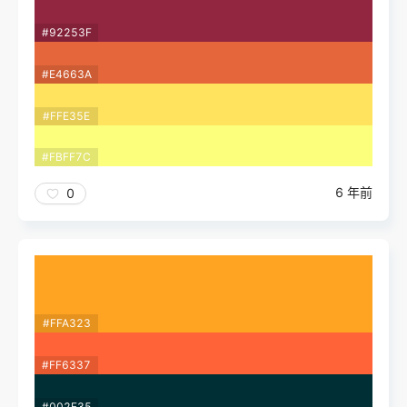
#92253F
#E4663A
#FFE35E
#FBFF7C
6 年前
0
#FFA323
#FF6337
#002F35