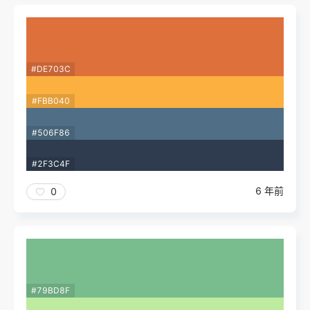
#DE703C
#FBB040
#506F86
#2F3C4F
6 年前
0
#79BD8F