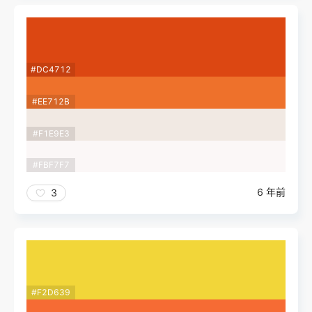
#DC4712
#EE712B
#F1E9E3
#FBF7F7
6 年前
3
#F2D639