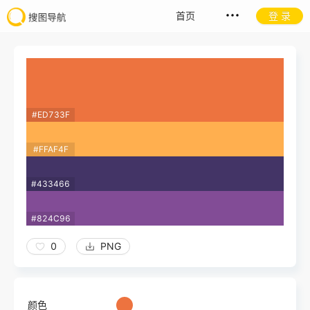
首页
登 录
#ED733F
#FFAF4F
#433466
#824C96
0
PNG
颜色