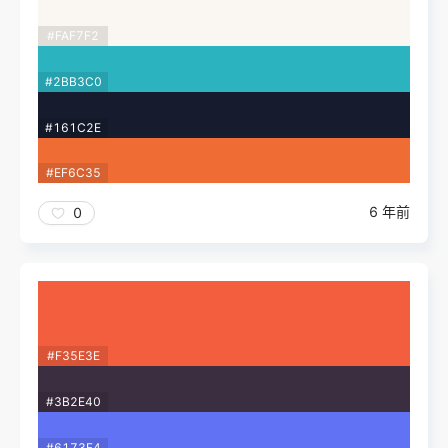
#FAF7F2
#2BB3C0
#161C2E
#EF6C35
6 年前
0
#F35E3E
#3B2E40
#6173F4