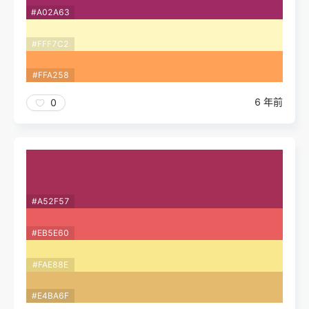
#A02A63
#FFF7C2
#FFA258
6 年前
0
#A52F57
#EB5E60
#FAE88E
#E4BA6F