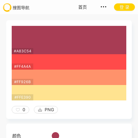
首页
登 录
#A83C54
#FF4A4A
#FF926B
#FFE390
0
PNG
颜色