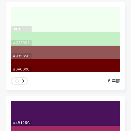
#F1FFF1
#C4F0C5
#935656
#6A0000
6 年前
0
#4B125C