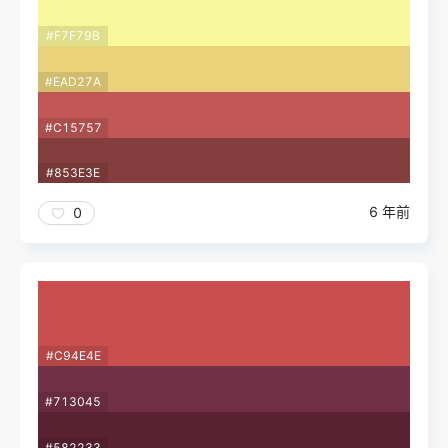
#F7F79B
#EAD27A
#C15757
#853E3E
6 年前
0
#C94E4E
#713045
#582233