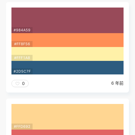
#984A59
#FF8F56
#FFF1A8
#2D5C7F
6 年前
0
#FFD692