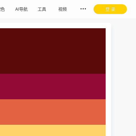
配色
AI导航
工具
视频
登 录