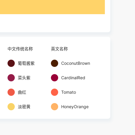
中文传统名称
英文名称
葡萄酱紫
CoconutBrown
菜头紫
CardinalRed
曲红
Tomato
淡密黄
HoneyOrange