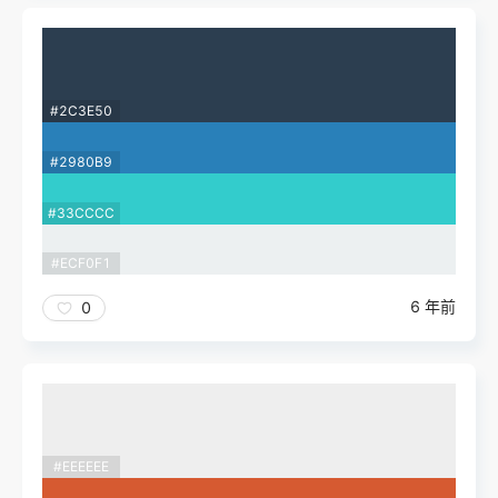
#2C3E50
#2980B9
#33CCCC
#ECF0F1
6 年前
0
#EEEEEE