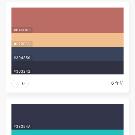
#BA6C65
#F2BE8D
#394359
#303242
6 年前
0
#33354A