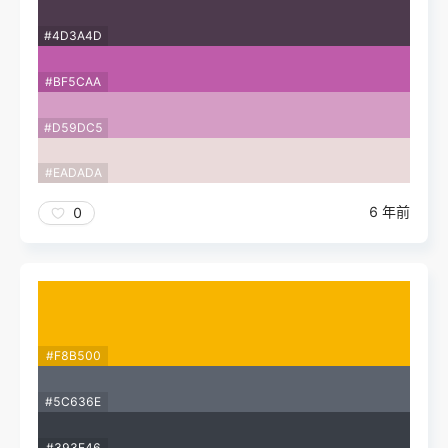
#4D3A4D
#BF5CAA
#D59DC5
#EADADA
6 年前
0
#F8B500
#5C636E
#393E46