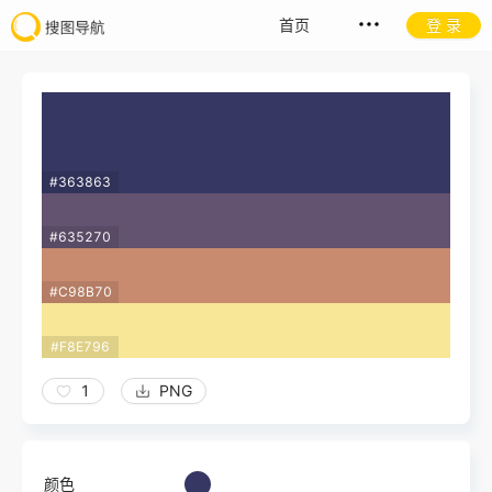
首页
登 录
#363863
#635270
#C98B70
#F8E796
1
PNG
颜色