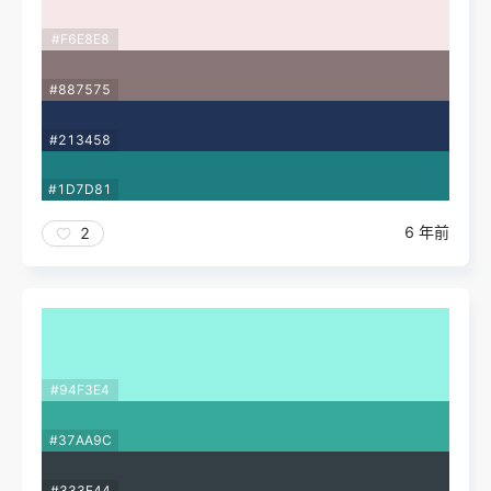
#F6E8E8
#887575
#213458
#1D7D81
6 年前
2
#94F3E4
#37AA9C
#333F44