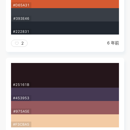
#D65A31
#393E46
#222831
6 年前
2
#25161B
#453953
#975A5E
#F3CBA5