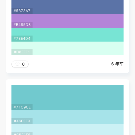
#5B73A7
#B485D8
#78E4D4
#D8FFF1
6 年前
0
#71C9CE
#A6E3E9
#CBF1F5