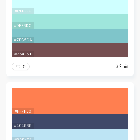
#CFFFFF
#9FE6DC
#7FC5CA
#764F51
6 年前
0
#FF7F50
#404969
#BDE4F4