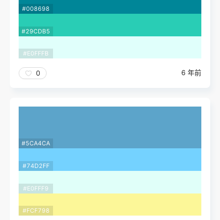
#008698
#29CDB5
#E0FFFB
6 年前
0
#5CA4CA
#74D2FF
#E0FFF9
#FCF798