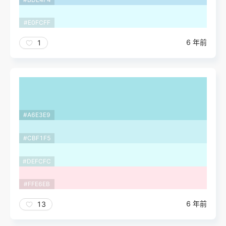
#E0FCFF
6 年前
1
#A6E3E9
#CBF1F5
#DEFCFC
#FFE6EB
6 年前
13