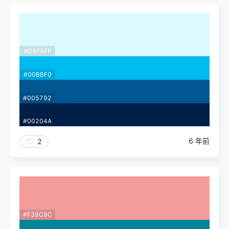
#D9FAFF
#00BBF0
#005792
#00204A
6 年前
2
#F39C9C