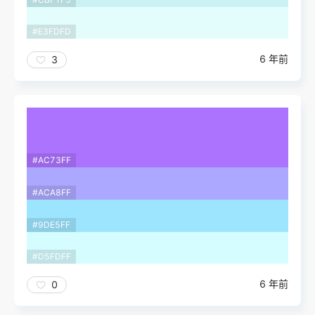
#E3FDFD
6 年前
3
#AC73FF
#ACA8FF
#9DE5FF
#D5FDFF
6 年前
0