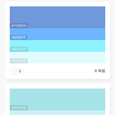
#7098DA
#6EB6FF
#90F2FF
#E0FCFF
6 年前
0
#A6E3E9