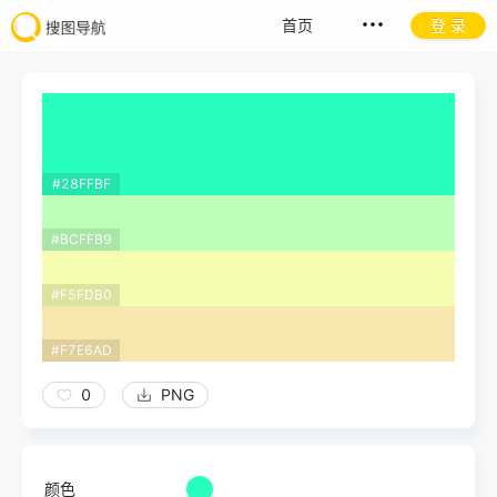
首页
登 录
#28FFBF
#BCFFB9
#F5FDB0
#F7E6AD
0
PNG
颜色