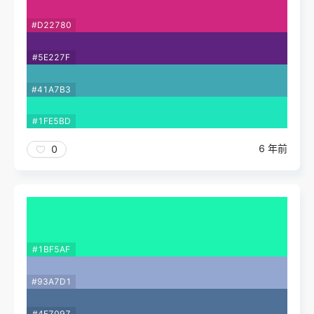
#D22780
#5E227F
#41A7B3
#1FE5BD
6 年前
0
#1BF5AF
#93A7D1
#4F7097