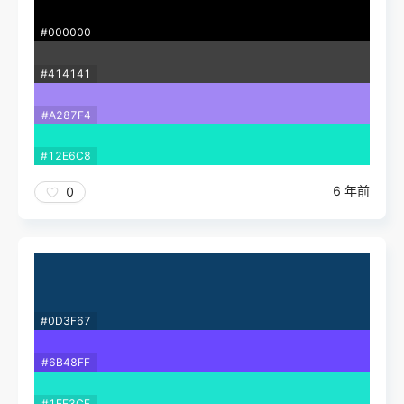
#000000
#414141
#A287F4
#12E6C8
6 年前
0
#0D3F67
#6B48FF
#1EE3CF