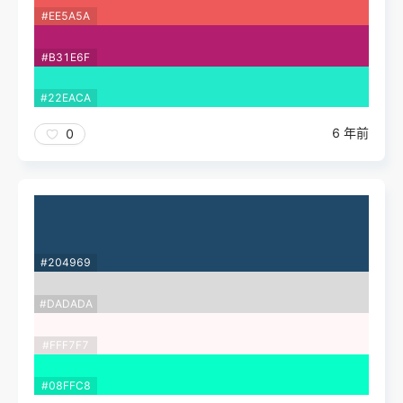
#EE5A5A
#B31E6F
#22EACA
6 年前
0
#204969
#DADADA
#FFF7F7
#08FFC8