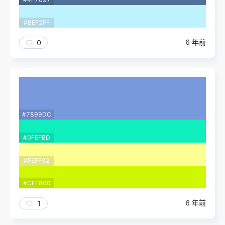
#BEF2FF
6 年前
0
#7899DC
#0FEFBD
#FEFF92
#CFF800
6 年前
1