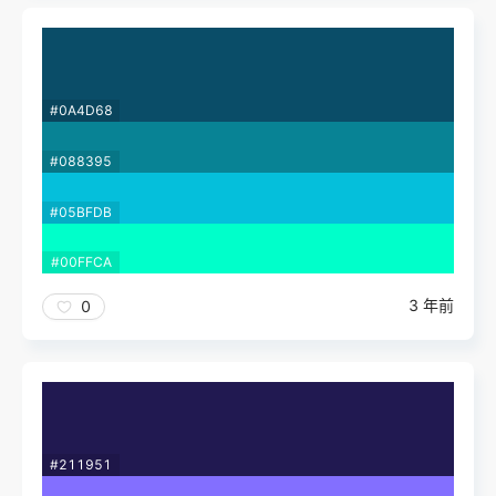
#0A4D68
#088395
#05BFDB
#00FFCA
3 年前
0
#211951