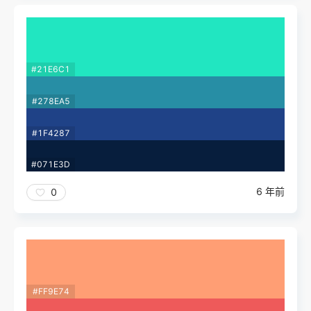
#21E6C1
#278EA5
#1F4287
#071E3D
6 年前
0
#FF9E74