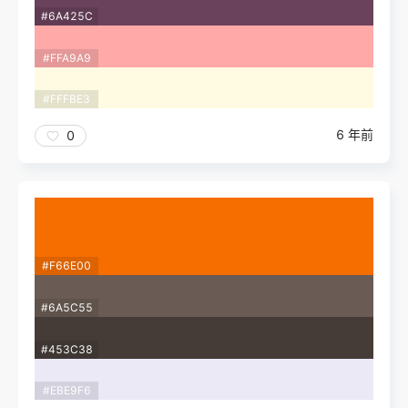
#6A425C
#FFA9A9
#FFFBE3
6 年前
0
#F66E00
#6A5C55
#453C38
#EBE9F6