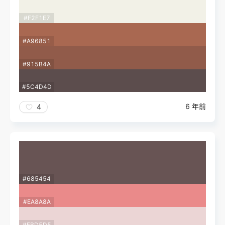
#F2F1E7
#A96851
#915B4A
#5C4D4D
6 年前
4
#685454
#EA8A8A
#EBD5D5