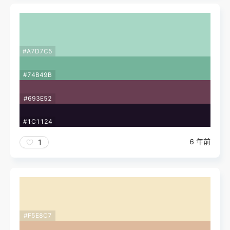
#A7D7C5
#74B49B
#693E52
#1C1124
6 年前
1
#F5E8C7