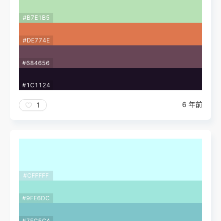
#B7E1B5
#DE774E
#684656
#1C1124
6 年前
1
#CFFFFF
#9FE6DC
#7FC5CA