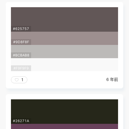
#625757
#9D8F8F
#BCBAB8
#F9F9F9
6 年前
1
#26271A