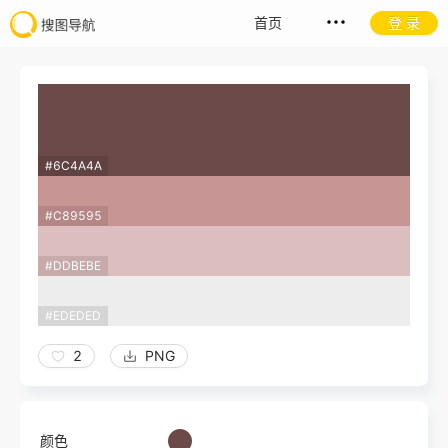
首页
登 录
#6C4A4A
#C89595
#DDBEBE
#EDEDED
2
PNG
颜色