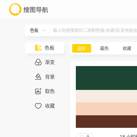
色板
输入你想搜索的二进制色值/关键词(支持组合搜
色板
最新
最热
收藏
渐变
背景
取色
收藏
18 小时
0