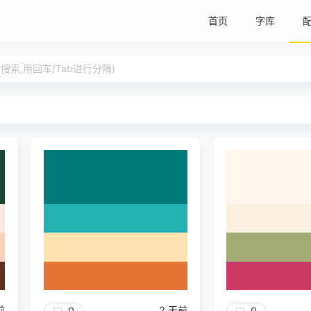
首页
字库
索,用回车/Tab进行分隔)
前
2 天前
0
0