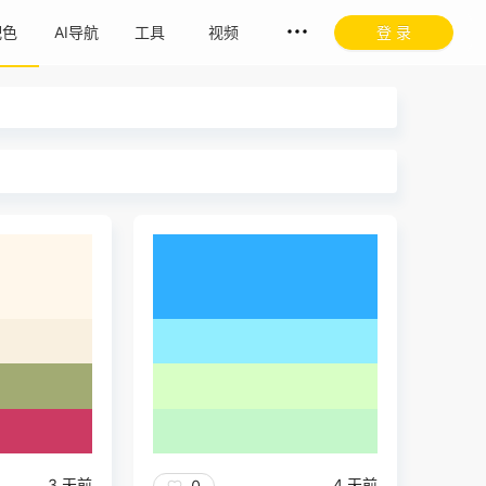
配色
AI导航
工具
视频
登 录
3 天前
4 天前
0