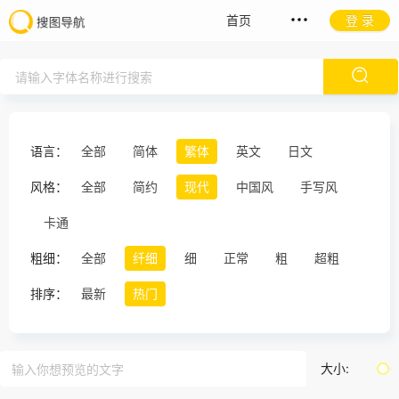
首页
登 录
语言：
全部
简体
繁体
英文
日文
风格：
全部
简约
现代
中国风
手写风
卡通
粗细：
全部
纤细
细
正常
粗
超粗
排序：
最新
热门
大小: