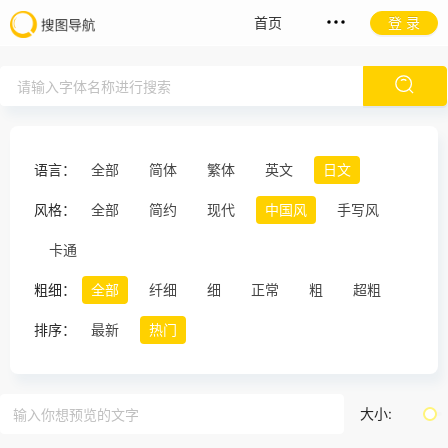
首页
登 录
语言：
全部
简体
繁体
英文
日文
风格：
全部
简约
现代
中国风
手写风
卡通
粗细：
全部
纤细
细
正常
粗
超粗
排序：
最新
热门
大小: