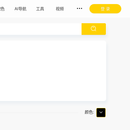
配色
AI导航
工具
视频
登 录
颜色: