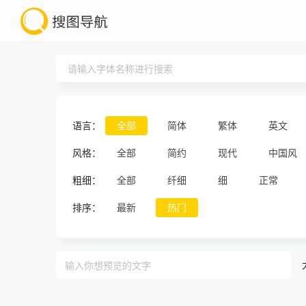
语言：
全部
简体
繁体
英文
风格：
全部
简约
现代
中国风
粗细：
全部
纤细
细
正常
排序：
最新
热门