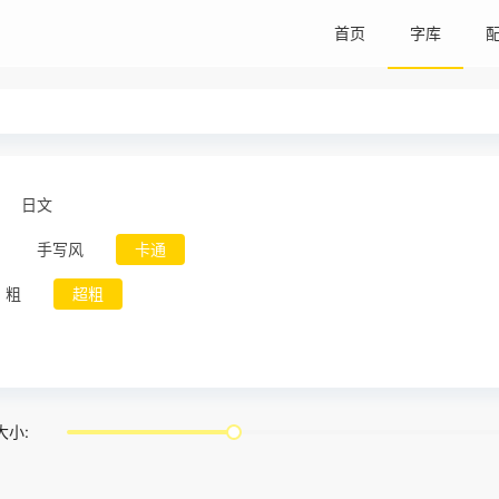
首页
字库
日文
手写风
卡通
粗
超粗
大小: