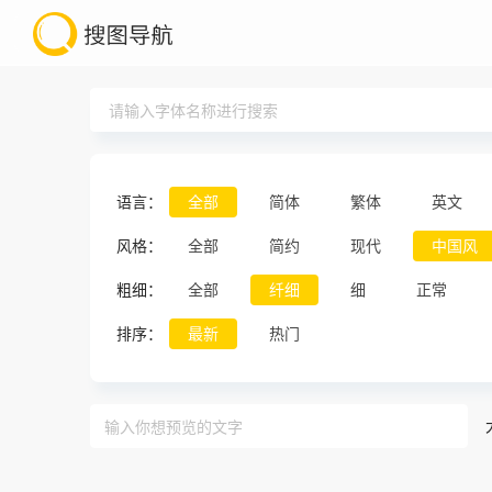
语言：
全部
简体
繁体
英文
风格：
全部
简约
现代
中国风
粗细：
全部
纤细
细
正常
排序：
最新
热门