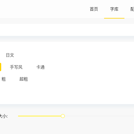
首页
字库
日文
手写风
卡通
粗
超粗
大小: