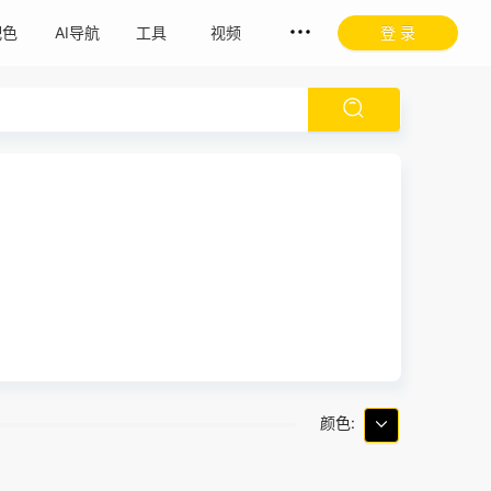
配色
AI导航
工具
视频
登 录
颜色: