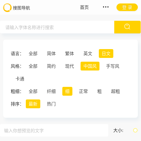
首页
登 录
语言：
全部
简体
繁体
英文
日文
风格：
全部
简约
现代
中国风
手写风
卡通
粗细：
全部
纤细
细
正常
粗
超粗
排序：
最新
热门
大小: