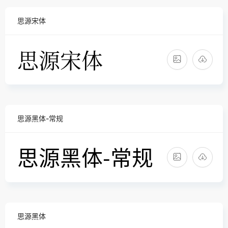
思源宋体
思源黑体-常规
思源黑体