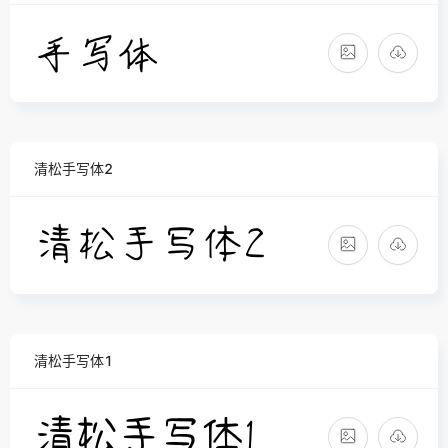
清松手写体2
清松手写体1