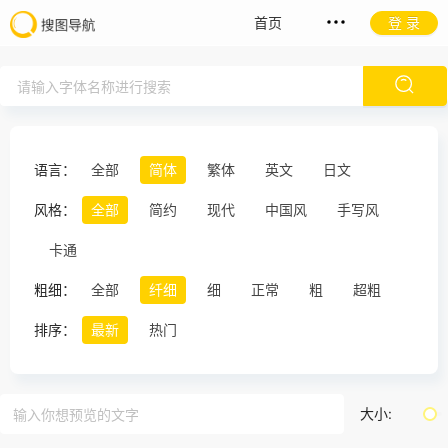
首页
登 录
语言：
全部
简体
繁体
英文
日文
风格：
全部
简约
现代
中国风
手写风
卡通
粗细：
全部
纤细
细
正常
粗
超粗
排序：
最新
热门
大小: