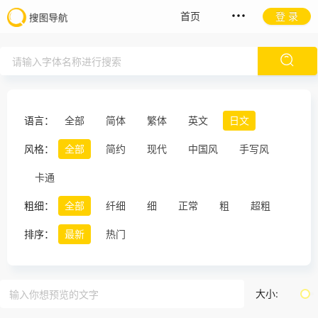
首页
登 录
语言：
全部
简体
繁体
英文
日文
风格：
全部
简约
现代
中国风
手写风
卡通
粗细：
全部
纤细
细
正常
粗
超粗
排序：
最新
热门
大小: