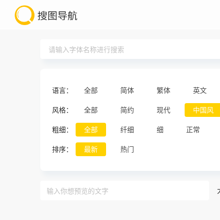
语言：
全部
简体
繁体
英文
风格：
全部
简约
现代
中国风
粗细：
全部
纤细
细
正常
排序：
最新
热门