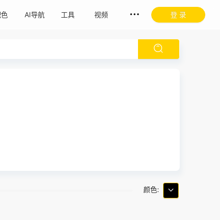
配色
AI导航
工具
视频
登 录
颜色: