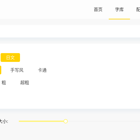
首页
字库
日文
手写风
卡通
粗
超粗
大小: