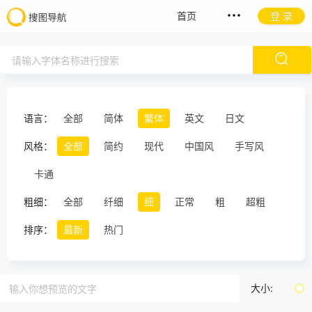
首页
登 录
语言：
全部
简体
繁体
英文
日文
风格：
全部
简约
现代
中国风
手写风
卡通
粗细：
全部
纤细
细
正常
粗
超粗
排序：
最新
热门
大小: