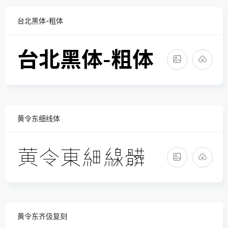
台北黑体-粗体
黄令东细线体
黄令东齐伋复刻